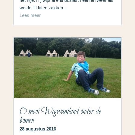
het ritje. Hij wipt al enthousiast heen en weer als
we de lift laten zakken....
Lees meer
O mooi Wigwamland onder de
bomen
28 augustus 2016