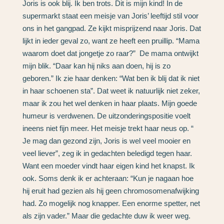
Joris is ook blij. Ik ben trots. Dit is mijn kind! In de
supermarkt staat een meisje van Joris’ leeftijd stil voor
ons in het gangpad. Ze kijkt misprijzend naar Joris. Dat
lijkt in ieder geval zo, want ze heeft een pruillip. “Mama
waarom doet dat jongetje zo raar?” De mama ontwijkt
mijn blik. “Daar kan hij niks aan doen, hij is zo
geboren.” Ik zie haar denken: “Wat ben ik blij dat ik niet
in haar schoenen sta”. Dat weet ik natuurlijk niet zeker,
maar ik zou het wel denken in haar plaats. Mijn goede
humeur is verdwenen. De uitzonderingspositie voelt
ineens niet fijn meer. Het meisje trekt haar neus op. “
Je mag dan gezond zijn, Joris is wel veel mooier en
veel liever”, zeg ik in gedachten beledigd tegen haar.
Want een moeder vindt haar eigen kind het knapst. Ik
ook. Soms denk ik er achteraan: “Kun je nagaan hoe
hij eruit had gezien als hij geen chromosomenafwijking
had. Zo mogelijk nog knapper. Een enorme spetter, net
als zijn vader.” Maar die gedachte duw ik weer weg.