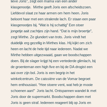
lieve Joris”, zegt een mama van een ander
klasgenootje. Mirthe geeft Joris een afscheidszoen.
Liefdevol slaat ze haar armen om hem heen. Joris
beloont haar met een stralende lach. Er staan een paar
klasgenootjes bij. “Wat is hij schattig” Een stoer
jongetje aait zachtjes zijn hand. “Dat is mijn broertje”,
zegt Mirthe. Ze glundert van trots. Joris vindt het
duidelijk erg gezellig in Mirthes klas. Hij kijkt om zich
heen en lacht de hele tijd naar iedereen. Nadat we
Mirthe hebben uitgezwaaid, gaan we boodschappen
doen. Bij de slager krijgt hij een vertederde glimlach, bij
de groenteman een high five en bij de DA drogist een
aai over zijn bol. Joris is een begrip in het
winkelcentrum. De caissière van de Vomar begroet
hem enthousiast. “Hee stoere vent, wat heb je mooie
schoenen aan!” Joris lacht. Ontspannen wandel ik met
Joris door de supermarkt. Boodschappen doen met
Joris is geen straf. Iedereen reageert blij op Joris en